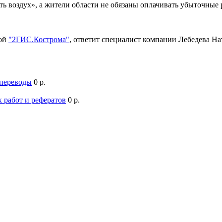
ть воздух», а жители области не обязаны оплачивать убыточны
мой
"2ГИС.Кострома"
, ответит специалист компании Лебедева Н
 переводы
0 р.
 работ и рефератов
0 р.