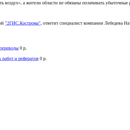
ть воздух», а жители области не обязаны оплачивать убыточны
мой
"2ГИС.Кострома"
, ответит специалист компании Лебедева Н
 переводы
0 р.
 работ и рефератов
0 р.