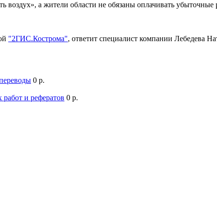
ть воздух», а жители области не обязаны оплачивать убыточны
мой
"2ГИС.Кострома"
, ответит специалист компании Лебедева Н
 переводы
0 р.
 работ и рефератов
0 р.