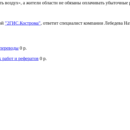
ть воздух», а жители области не обязаны оплачивать убыточны
мой
"2ГИС.Кострома"
, ответит специалист компании Лебедева Н
 переводы
0 р.
 работ и рефератов
0 р.