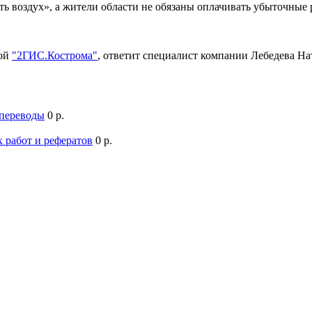
ть воздух», а жители области не обязаны оплачивать убыточны
мой
"2ГИС.Кострома"
, ответит специалист компании Лебедева Н
 переводы
0 р.
 работ и рефератов
0 р.