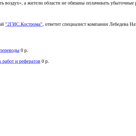
ть воздух», а жители области не обязаны оплачивать убыточны
мой
"2ГИС.Кострома"
, ответит специалист компании Лебедева Н
 переводы
0 р.
 работ и рефератов
0 р.