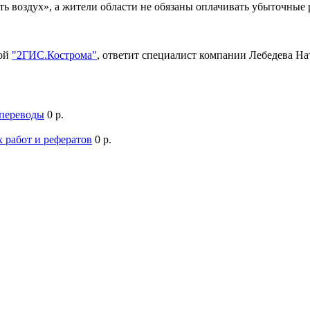
ть воздух», а жители области не обязаны оплачивать убыточны
мой
"2ГИС.Кострома"
, ответит специалист компании Лебедева Н
 переводы
0 р.
 работ и рефератов
0 р.