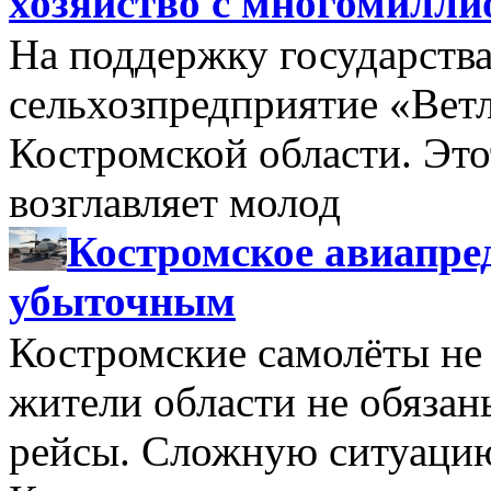
хозяйство с многомилл
На поддержку государства
сельхозпредприятие «Вет
Костромской области. Этот
возглавляет молод
Костромское авиапре
убыточным
Костромские самолёты не 
жители области не обяза
рейсы. Сложную ситуацию