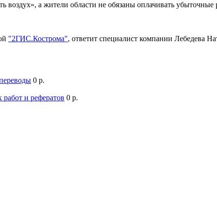
ть воздух», а жители области не обязаны оплачивать убыточны
мой
"2ГИС.Кострома"
, ответит специалист компании Лебедева Н
 переводы
0 р.
 работ и рефератов
0 р.