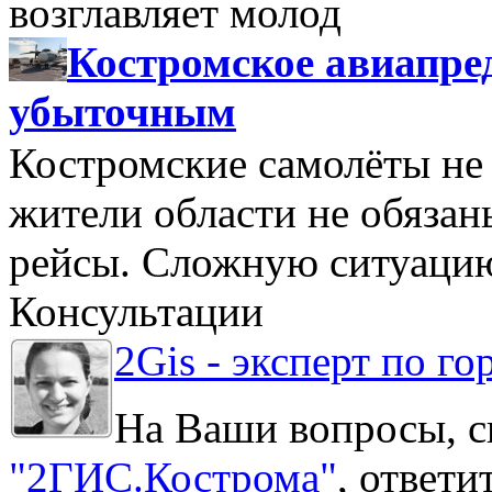
возглавляет молод
Костромское авиапре
убыточным
Костромские самолёты не 
жители области не обяза
рейсы. Сложную ситуацию
Консультации
2Gis - эксперт по го
На Ваши вопросы, с
"2ГИС.Кострома"
, ответ