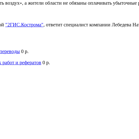
ть воздух», а жители области не обязаны оплачивать убыточны
мой
"2ГИС.Кострома"
, ответит специалист компании Лебедева Н
 переводы
0 р.
 работ и рефератов
0 р.