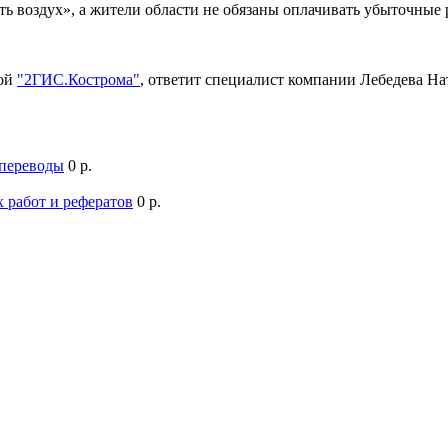
ть воздух», а жители области не обязаны оплачивать убыточны
мой
"2ГИС.Кострома"
, ответит специалист компании Лебедева Н
 переводы
0 р.
 работ и рефератов
0 р.