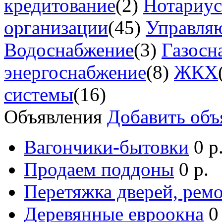
кредитование
(2)
Нотариу
организации
(45)
Управля
Водоснабжение
(3)
Газосн
энергоснабжение
(8)
ЖКХ
системы
(16)
Объявления
Добавить объ
Вагончики-бытовки
0 р
Продаем поддоны
0 р.
Перетяжка дверей, ремо
Деревянные евроокна
0