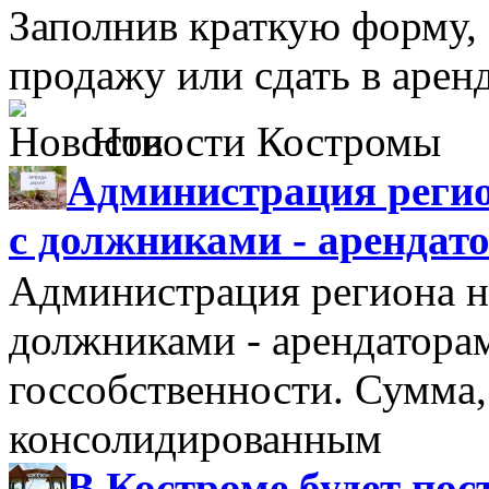
Заполнив краткую форму,
продажу или сдать в аре
Новости Костромы
Администрация регио
с должниками - арендат
Администрация региона н
должниками - арендатора
госсобственности. Сумма
консолидированным
В Костроме будет по