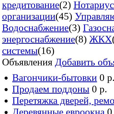
кредитование
(2)
Нотариу
организации
(45)
Управля
Водоснабжение
(3)
Газосн
энергоснабжение
(8)
ЖКХ
системы
(16)
Объявления
Добавить объ
Вагончики-бытовки
0 р
Продаем поддоны
0 р.
Перетяжка дверей, ремо
Деревянные евроокна
0