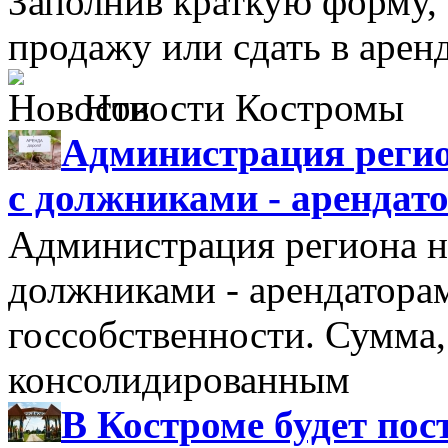
Заполнив краткую форму,
продажу или сдать в аре
Новости Костромы
Администрация регио
с должниками - арендат
Администрация региона н
должниками - арендатора
госсобственности. Сумма
консолидированным
В Костроме будет по