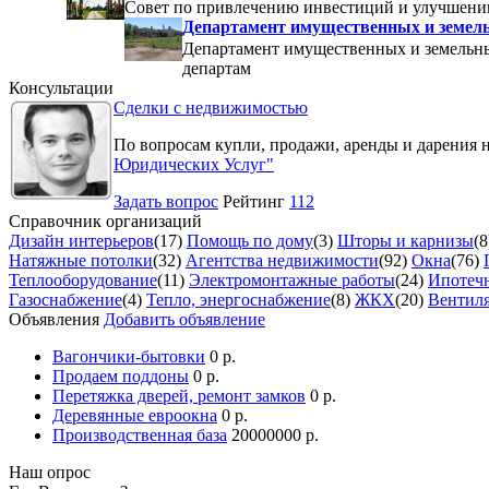
Совет по привлечению инвестиций и улучшени
Департамент имущественных и земель
Департамент имущественных и земельны
департам
Консультации
Сделки с недвижимостью
По вопросам купли, продажи, аренды и дарения 
Юридических Услуг"
Задать вопрос
Рейтинг
112
Справочник организаций
Дизайн интерьеров
(17)
Помощь по дому
(3)
Шторы и карнизы
(8
Натяжные потолки
(32)
Агентства недвижимости
(92)
Окна
(76)
Теплооборудование
(11)
Электромонтажные работы
(24)
Ипотечн
Газоснабжение
(4)
Тепло, энергоснабжение
(8)
ЖКХ
(20)
Вентил
Объявления
Добавить объявление
Вагончики-бытовки
0 р.
Продаем поддоны
0 р.
Перетяжка дверей, ремонт замков
0 р.
Деревянные евроокна
0 р.
Производственная база
20000000 р.
Наш опрос