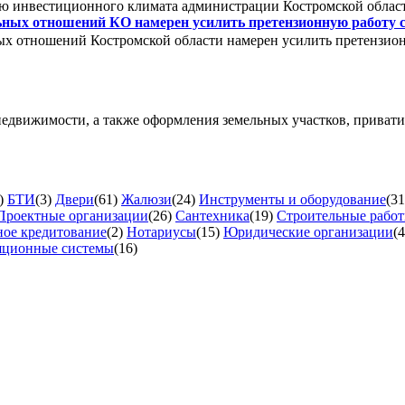
ю инвестиционного климата администрации Костромской обла
ных отношений КО намерен усилить претензионную работу 
х отношений Костромской области намерен усилить претензион
недвижимости, а также оформления земельных участков, приват
)
БТИ
(3)
Двери
(61)
Жалюзи
(24)
Инструменты и оборудование
(31
Проектные организации
(26)
Сантехника
(19)
Строительные рабо
ое кредитование
(2)
Нотариусы
(15)
Юридические организации
(4
яционные системы
(16)