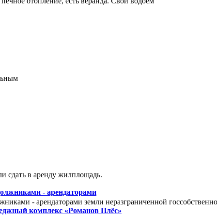
м печное отопление, есть веранда. Свой водоем
и сдать в аренду жилплощадь.
должниками - арендаторами
лжниками - арендаторами земли неразграниченной госсобствен
теджный комплекс «Романов Плёс»