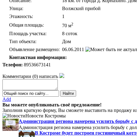
Описание:
18 км. от города д. Корнахино. До
Улица:
Волжский прибой
Этажность:
1
2
Общая площадь:
70 м
Площадь участка:
8 соток
Тип объекта:
Дом
Объявление размещено:
06.06.2011
Контактная информация:
Телефон:
89536673141
Комментарии
(
0
)
написать
Add
Вы можете опубликовать своё предложение!
Заполнив краткую форму, Вы сможете выставить на продажу ил
Новости Костромы
Администрация региона намерена усилить борьбу с 
Администрация региона намерена усилить борьбу с до
В Костроме будет построен гостиничный кот