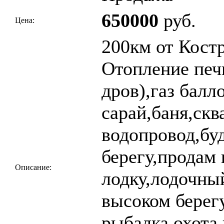
650000
руб.
Цена:
200км от Кост
Отопление печ
дров),газ балл
сарай,баня,ск
водопровод,буд
берегу,продам
Описание:
лодку,лодочны
высоком берег
рыбалка,охота