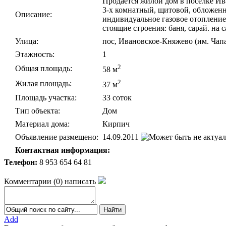
Продается жилой дом в поселке Ива
3-х комнатный, щитовой, обложенны
Описание:
индивидуальное газовое отопление.
стоящие строения: баня, сарай. на 
Улица:
пос, Ивановское-Княжево (им. Чап
Этажность:
1
2
Общая площадь:
58 м
2
Жилая площадь:
37 м
Площадь участка:
33 соток
Тип объекта:
Дом
Материал дома:
Кирпич
Объявление размещено:
14.09.2011
Контактная информация:
Телефон:
8 953 654 64 81
Комментарии
(
0
)
написать
Add