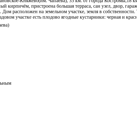
новское-Княжево(им. Чапаева), 35 км. от города Костромы,18 км
й кирпичём, пристроена большая терраса, сан узел, двор, гараж.
 Дом расположен на земельном участке, земля в собственности.
садовом участке есть плодово ягодные кустарники: черная и крас
аева)