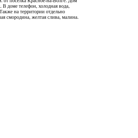
. от поселка Красное-на-Волге. Дом
 В доме телефон, холодная вода,
 Также на территории отдельно
ная смородина, желтая слива, малина.