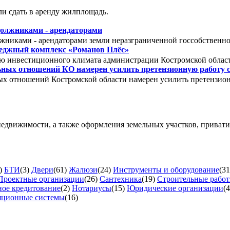
и сдать в аренду жилплощадь.
должниками - арендаторами
лжниками - арендаторами земли неразграниченной госсобствен
теджный комплекс «Романов Плёс»
ю инвестиционного климата администрации Костромской обла
ных отношений КО намерен усилить претензионную работу 
х отношений Костромской области намерен усилить претензион
недвижимости, а также оформления земельных участков, приват
)
БТИ
(3)
Двери
(61)
Жалюзи
(24)
Инструменты и оборудование
(31
Проектные организации
(26)
Сантехника
(19)
Строительные рабо
ое кредитование
(2)
Нотариусы
(15)
Юридические организации
(4
яционные системы
(16)