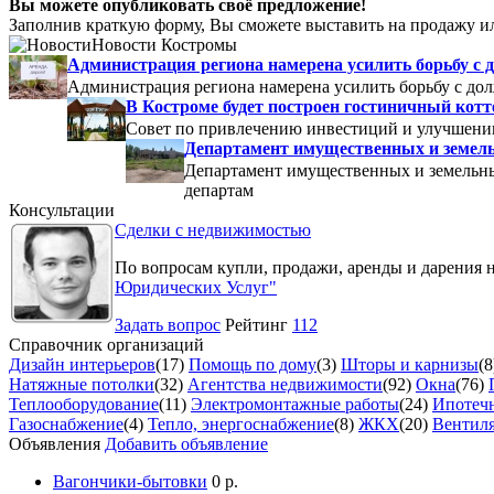
Вы можете опубликовать своё предложение!
Заполнив краткую форму, Вы сможете выставить на продажу ил
Новости Костромы
Администрация региона намерена усилить борьбу с 
Администрация региона намерена усилить борьбу с до
В Костроме будет построен гостиничный кот
Совет по привлечению инвестиций и улучшени
Департамент имущественных и земель
Департамент имущественных и земельны
департам
Консультации
Сделки с недвижимостью
По вопросам купли, продажи, аренды и дарения 
Юридических Услуг"
Задать вопрос
Рейтинг
112
Справочник организаций
Дизайн интерьеров
(17)
Помощь по дому
(3)
Шторы и карнизы
(8
Натяжные потолки
(32)
Агентства недвижимости
(92)
Окна
(76)
Теплооборудование
(11)
Электромонтажные работы
(24)
Ипотечн
Газоснабжение
(4)
Тепло, энергоснабжение
(8)
ЖКХ
(20)
Вентил
Объявления
Добавить объявление
Вагончики-бытовки
0 р.