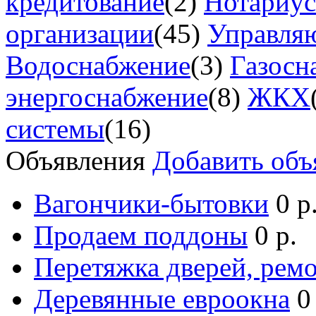
кредитование
(2)
Нотариу
организации
(45)
Управля
Водоснабжение
(3)
Газосн
энергоснабжение
(8)
ЖКХ
системы
(16)
Объявления
Добавить объ
Вагончики-бытовки
0 р
Продаем поддоны
0 р.
Перетяжка дверей, ремо
Деревянные евроокна
0