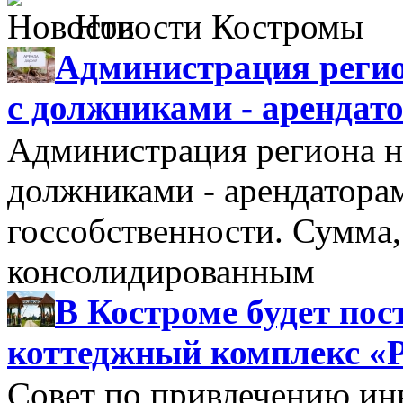
Новости Костромы
Администрация регио
с должниками - арендат
Администрация региона н
должниками - арендатора
госсобственности. Сумма
консолидированным
В Костроме будет по
коттеджный комплекс «
Совет по привлечению и