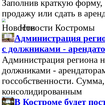
Заполнив краткую форму,
продажу или сдать в аре
Новости Костромы
Администрация регио
с должниками - арендат
Администрация региона н
должниками - арендатора
госсобственности. Сумма
консолидированным
В Костроме будет по