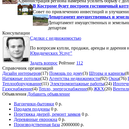
Администрация региона намерена усилить борьбу с до
В Костроме будет построен гостиничный кот
Совет по привлечению инвестиций и улучшени
Департамент имущественных и земель
Департамент имущественных и земельны
департам
Консультации
Сделки с недвижимостью
По вопросам купли, продажи, аренды и дарения 
Юридических Услуг"
Задать вопрос
Рейтинг
112
Справочник организаций
Дизайн интерьеров
(17)
Помощь по дому
(3)
Шторы и карнизы
(8
Натяжные потолки
(32)
Агентства недвижимости
(92)
Окна
(76)
Теплооборудование
(11)
Электромонтажные работы
(24)
Ипотечн
Газоснабжение
(4)
Тепло, энергоснабжение
(8)
ЖКХ
(20)
Вентил
Объявления
Добавить объявление
Вагончики-бытовки
0 р.
Продаем поддоны
0 р.
Перетяжка дверей, ремонт замков
0 р.
Деревянные евроокна
0 р.
Производственная база
20000000 р.