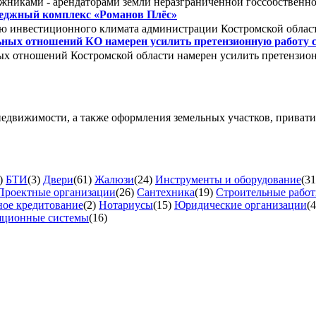
лжниками - арендаторами земли неразграниченной госсобствен
теджный комплекс «Романов Плёс»
ю инвестиционного климата администрации Костромской обла
ных отношений КО намерен усилить претензионную работу 
х отношений Костромской области намерен усилить претензион
недвижимости, а также оформления земельных участков, приват
)
БТИ
(3)
Двери
(61)
Жалюзи
(24)
Инструменты и оборудование
(31
Проектные организации
(26)
Сантехника
(19)
Строительные рабо
ое кредитование
(2)
Нотариусы
(15)
Юридические организации
(4
яционные системы
(16)