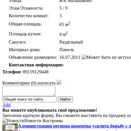
Улица:
м-н Малышково
Этаж/Этажность:
5 / 9
Количество комнат:
3
2
Общая площадь:
65 м
2
Площадь кухни:
9 м
Санузел:
Раздельный
Материал дома:
Панель
Объявление размещено:
16.07.2011
Контактная информация:
Телефон:
89159129448
Комментарии
(
0
)
написать
Add
Вы можете опубликовать своё предложение!
Заполнив краткую форму, Вы сможете выставить на продажу ил
Новости Костромы
Администрация региона намерена усилить борьбу с 