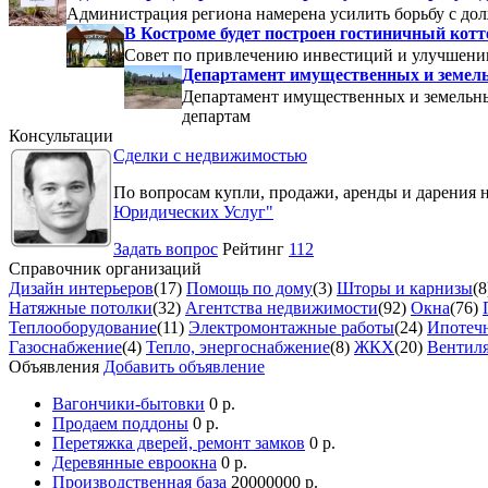
Администрация региона намерена усилить борьбу с до
В Костроме будет построен гостиничный кот
Совет по привлечению инвестиций и улучшени
Департамент имущественных и земель
Департамент имущественных и земельны
департам
Консультации
Сделки с недвижимостью
По вопросам купли, продажи, аренды и дарения 
Юридических Услуг"
Задать вопрос
Рейтинг
112
Справочник организаций
Дизайн интерьеров
(17)
Помощь по дому
(3)
Шторы и карнизы
(8
Натяжные потолки
(32)
Агентства недвижимости
(92)
Окна
(76)
Теплооборудование
(11)
Электромонтажные работы
(24)
Ипотечн
Газоснабжение
(4)
Тепло, энергоснабжение
(8)
ЖКХ
(20)
Вентил
Объявления
Добавить объявление
Вагончики-бытовки
0 р.
Продаем поддоны
0 р.
Перетяжка дверей, ремонт замков
0 р.
Деревянные евроокна
0 р.
Производственная база
20000000 р.