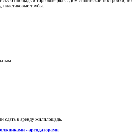
инскую площадь и торговые ряды. Дом сталинской постройки, но
у, пластиковые трубы.
и сдать в аренду жилплощадь.
должниками - арендаторами