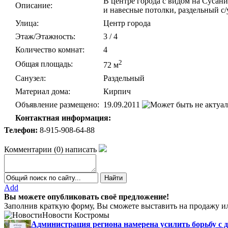
В центре города с видом на Сусан
Описание:
и навесные потолки, раздельный с/
Улица:
Центр города
Этаж/Этажность:
3 / 4
Количество комнат:
4
2
Общая площадь:
72 м
Санузел:
Раздельный
Материал дома:
Кирпич
Объявление размещено:
19.09.2011
Контактная информация:
Телефон:
8-915-908-64-88
Комментарии
(
0
)
написать
Add
Вы можете опубликовать своё предложение!
Заполнив краткую форму, Вы сможете выставить на продажу ил
Новости Костромы
Администрация региона намерена усилить борьбу с 