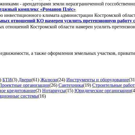
лжниками - арендаторами земли неразграниченной госсобствен
теджный комплекс «Романов Плёс»
ю инвестиционного климата администрации Костромской обла
ных отношений КО намерен усилить претензионную работу 
х отношений Костромской области намерен усилить претензион
недвижимости, а также оформления земельных участков, приват
)
БТИ
(3)
Двери
(61)
Жалюзи
(24)
Инструменты и оборудование
(31
Проектные организации
(26)
Сантехника
(19)
Строительные рабо
ое кредитование
(2)
Нотариусы
(15)
Юридические организации
(4
яционные системы
(16)