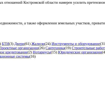
х отношений Костромской области намерен усилить претензион
недвижимости, а также оформления земельных участков, приват
)
БТИ
(3)
Двери
(61)
Жалюзи
(24)
Инструменты и оборудование
(31
Проектные организации
(26)
Сантехника
(19)
Строительные рабо
ое кредитование
(2)
Нотариусы
(15)
Юридические организации
(4
яционные системы
(16)