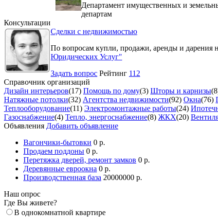
Департамент имущественных и земельны
департам
Консультации
Сделки с недвижимостью
По вопросам купли, продажи, аренды и дарения 
Юридических Услуг"
Задать вопрос
Рейтинг
112
Справочник организаций
Дизайн интерьеров
(17)
Помощь по дому
(3)
Шторы и карнизы
(8
Натяжные потолки
(32)
Агентства недвижимости
(92)
Окна
(76)
Теплооборудование
(11)
Электромонтажные работы
(24)
Ипотечн
Газоснабжение
(4)
Тепло, энергоснабжение
(8)
ЖКХ
(20)
Вентил
Объявления
Добавить объявление
Вагончики-бытовки
0 р.
Продаем поддоны
0 р.
Перетяжка дверей, ремонт замков
0 р.
Деревянные евроокна
0 р.
Производственная база
20000000 р.
Наш опрос
Где Вы живете?
В однокомнатной квартире