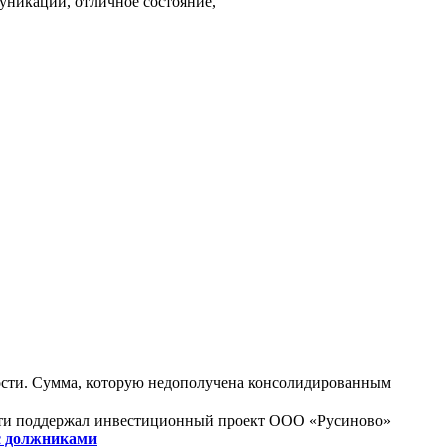
муникации, отличное состояние,
ности. Сумма, которую недополучена консолидированным
сти поддержал инвестиционный проект ООО «Русиново»
с должниками