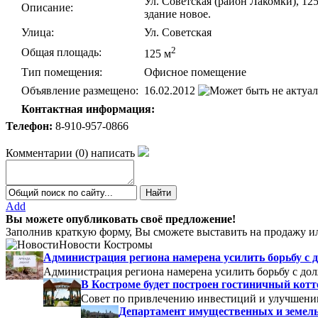
Ул. Советская (район Лакомки), 12
Описание:
здание новое.
Улица:
Ул. Советская
2
Общая площадь:
125 м
Тип помещения:
Офисное помещение
Объявление размещено:
16.02.2012
Контактная информация:
Телефон:
8-910-957-0866
Комментарии
(
0
)
написать
Add
Вы можете опубликовать своё предложение!
Заполнив краткую форму, Вы сможете выставить на продажу ил
Новости Костромы
Администрация региона намерена усилить борьбу с 
Администрация региона намерена усилить борьбу с до
В Костроме будет построен гостиничный кот
Совет по привлечению инвестиций и улучшени
Департамент имущественных и земель