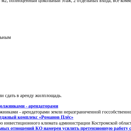
5 м2, полноценный цокольный этаж, 2 отдельных входа, все ком
и сдать в аренду жилплощадь.
должниками - арендаторами
лжниками - арендаторами земли неразграниченной госсобствен
теджный комплекс «Романов Плёс»
ю инвестиционного климата администрации Костромской обла
ных отношений КО намерен усилить претензионную работу 