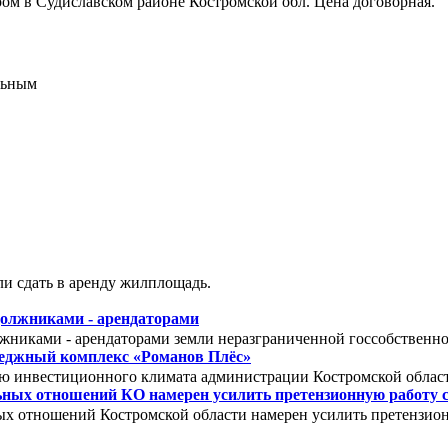
ром в Судиславском районе Костромской обл. Цена договорная.
и сдать в аренду жилплощадь.
должниками - арендаторами
лжниками - арендаторами земли неразграниченной госсобствен
теджный комплекс «Романов Плёс»
ю инвестиционного климата администрации Костромской обла
ных отношений КО намерен усилить претензионную работу 
х отношений Костромской области намерен усилить претензион