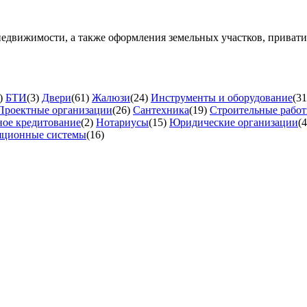
недвижимости, а также оформления земельных участков, приват
)
БТИ
(3)
Двери
(61)
Жалюзи
(24)
Инструменты и оборудование
(31
Проектные организации
(26)
Сантехника
(19)
Строительные рабо
ое кредитование
(2)
Нотариусы
(15)
Юридические организации
(4
яционные системы
(16)