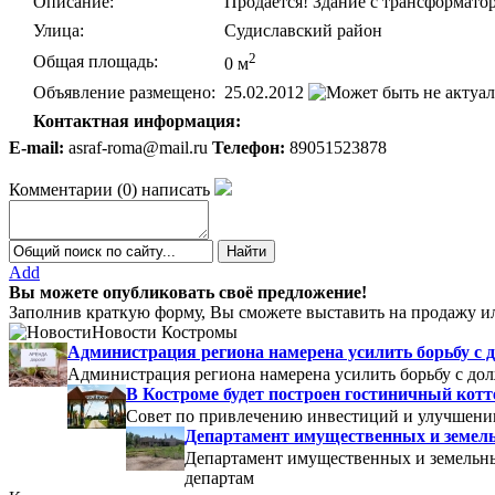
Описание:
Продается! Здание с трансформато
Улица:
Судиславский район
2
Общая площадь:
0 м
Объявление размещено:
25.02.2012
Контактная информация:
E-mail:
asraf-roma@mail.ru
Телефон:
89051523878
Комментарии
(
0
)
написать
Add
Вы можете опубликовать своё предложение!
Заполнив краткую форму, Вы сможете выставить на продажу ил
Новости Костромы
Администрация региона намерена усилить борьбу с 
Администрация региона намерена усилить борьбу с до
В Костроме будет построен гостиничный кот
Совет по привлечению инвестиций и улучшени
Департамент имущественных и земель
Департамент имущественных и земельны
департам