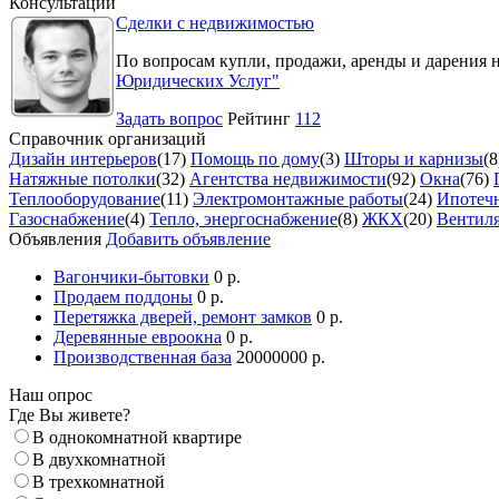
Консультации
Сделки с недвижимостью
По вопросам купли, продажи, аренды и дарения 
Юридических Услуг"
Задать вопрос
Рейтинг
112
Справочник организаций
Дизайн интерьеров
(17)
Помощь по дому
(3)
Шторы и карнизы
(8
Натяжные потолки
(32)
Агентства недвижимости
(92)
Окна
(76)
Теплооборудование
(11)
Электромонтажные работы
(24)
Ипотечн
Газоснабжение
(4)
Тепло, энергоснабжение
(8)
ЖКХ
(20)
Вентил
Объявления
Добавить объявление
Вагончики-бытовки
0 р.
Продаем поддоны
0 р.
Перетяжка дверей, ремонт замков
0 р.
Деревянные евроокна
0 р.
Производственная база
20000000 р.
Наш опрос
Где Вы живете?
В однокомнатной квартире
В двухкомнатной
В трехкомнатной