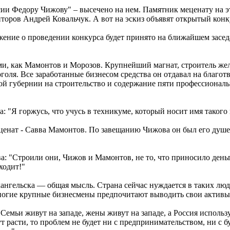
ии Федору Чижову" – высечено на нем. Памятник меценату на эт
торов Андрей Ковальчук. А вот на эскиз объявят открытый конк
жение о проведении конкурса будет принято на ближайшем засед
и, как Мамонтов и Морозов. Крупнейший магнат, строитель желе
голя. Все заработанные бизнесом средства он отдавал на благо
ой губернии на строительство и содержание пяти профессиональ
 "Я горжусь, что учусь в техникуме, который носит имя такого 
ценат - Савва Мамонтов. По завещанию Чижова он был его душ
 "Строили они, Чижов и Мамонтов, не то, что приносило деньги
ходит!"
нгельска — общая мысль. Страна сейчас нуждается в таких людя
многие крупные бизнесмены предпочитают выводить свои активы
Семьи живут на западе, жены живут на западе, а Россия использу
т расти, то проблем не будет ни с предпринимательством, ни с б