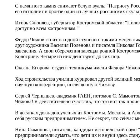
С памятного камня снимают белую вуаль. "Патриоту Росс
его исполнит в бронзе один из лучших российских скульп
Игорь Слюняев, губернатор Костромской области: "Поло
доступно всем костромичам."
Федор Чижов стоит на одной ступени с такими меценатам
друг художника Василия Поленова и писателя Николая Го
заведения. А свои сбережения завещал родной Костромск
Кологриве. Четыре из них действуют до сих пор.
Оксана Егорова, студент техникума имени Федора Чижова:
Ход строительства училищ курировал другой великий ме
научную конференцию, посвященную Чижову.
Сергей Чернышев, академик РАЕН, потомок С. Мамонтова:
Чижова! Я действительно счастлив, что это вот так проис
В десятках докладов ученых из Костромы, Москвы, и Арха
себя русским предпринимателем. Не секрет, что сейчас 
Нина Симонова, писатель, кандидат исторический наук: "
предприниматели думать, что дети их и внуки здесь стану