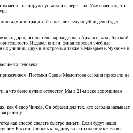
ом месте планируют установить через год. Уже известно, что
урс.
ании администрации. И в начале следующей недели будет
зных дорог, основатель пароходства в Архангельске, близкий
творительность. Издавал книги, финансировал учебные
ных училищ. Двух в Костроме, а также в Макарьеве, Чухломе и
великого человека."
еприказчиком. Потомки Саввы Мамонтова сегодня приехали на
, а что было нужно отечеству. Мы в 21-м веке вспоминаем
х, как Федор Чижов. Он образец для тех, кто сегодня называет
 заграницу.
ется как способ сделать быстро деньги. Если будут наши
удущим России. Любовь к родине, вот это главное качество,