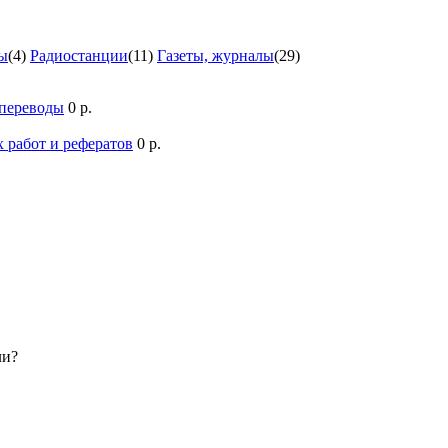
ы
(4)
Радиостанции
(11)
Газеты, журналы
(29)
 переводы
0 р.
 работ и рефератов
0 р.
ли?