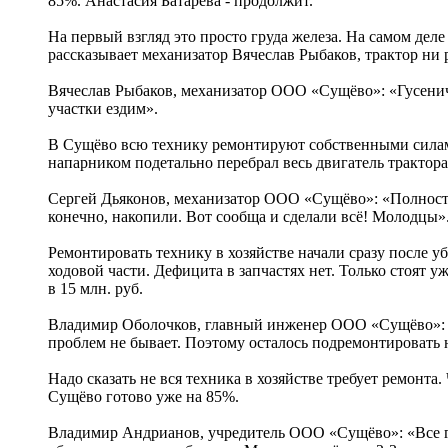
85%. Анастасия Батарева - продолжит.
На первый взгляд это просто груда железа. На самом деле
рассказывает механизатор Вячеслав Рыбаков, трактор ни 
Вячеслав Рыбаков, механизатор ООО «Сущёво»: «Гусеничн
участки ездим».
В Сущёво всю технику ремонтируют собственными силами.
напарником подетально перебрал весь двигатель трактора
Сергей Дьяконов, механизатор ООО «Сущёво»: «Полностью
конечно, накопили. Вот сообща и сделали всё! Молодцы»
Ремонтировать технику в хозяйстве начали сразу после уб
ходовой части. Дефицита в запчастях нет. Только стоят 
в 15 млн. руб.
Владимир Оболочков, главный инженер ООО «Сущёво»: «Р
проблем не бывает. Поэтому осталось подремонтировать 
Надо сказать не вся техника в хозяйстве требует ремонт
Сущёво готово уже на 85%.
Владимир Андрианов, учредитель ООО «Сущёво»: «Все го