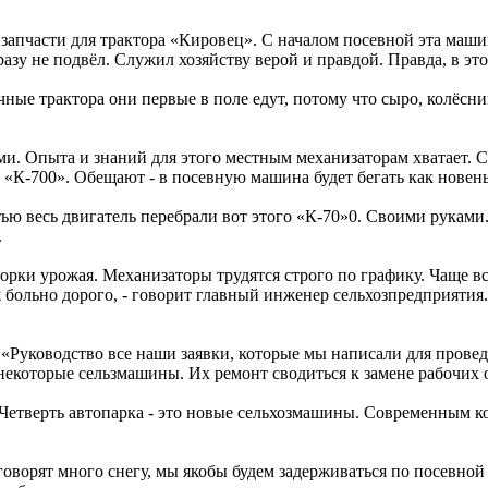
 запчасти для трактора «Кировец». С началом посевной эта машин
разу не подвёл. Служил хозяйству верой и правдой. Правда, в э
ые трактора они первые в поле едут, потому что сыро, колёсник
 Опыта и знаний для этого местным механизаторам хватает. Ста
 «К-700». Обещают - в посевную машина будет бегать как новень
 весь двигатель перебрали вот этого «К-70»0. Своими руками.
.
орки урожая. Механизаторы трудятся строго по графику. Чаще вс
уж больно дорого, - говорит главный инженер сельхозпредприятия
уководство все наши заявки, которые мы написали для проведе
некоторые сельзмашины. Их ремонт сводиться к замене рабочих 
а. Четверть автопарка - это новые сельхозмашины. Современным к
ворят много снегу, мы якобы будем задерживаться по посевной