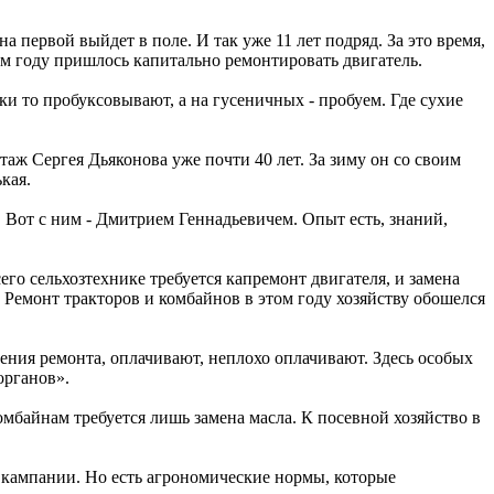
а первой выйдет в поле. И так уже 11 лет подряд. За это время,
том году пришлось капитально ремонтировать двигатель.
и то пробуксовывают, а на гусеничных - пробуем. Где сухие
ж Сергея Дьяконова уже почти 40 лет. За зиму он со своим
кая.
 Вот с ним - Дмитрием Геннадьевичем. Опыт есть, знаний,
его сельхозтехнике требуется капремонт двигателя, и замена
. Ремонт тракторов и комбайнов в этом году хозяйству обошелся
ния ремонта, оплачивают, неплохо оплачивают. Здесь особых
органов».
омбайнам требуется лишь замена масла. К посевной хозяйство в
 кампании. Но есть агрономические нормы, которые