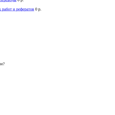
 работ и рефератов
0 р.
ли?