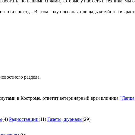
 работать, но нашими силами, которые у нас есть и техника, мы
озволит погода. В этом году посевная площадь хозяйства выраст
новостного раздела.
лугами в Костроме, ответит ветеринарный врач клиника
"Лапка
ы
(4)
Радиостанции
(11)
Газеты, журналы
(29)
 переводы
0 р.