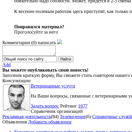
обязательно надо соблюсти. Может, придётся в 2-3 смены
К весенне-полевым работам здесь приступят, как только п
Понравился материал?
Проголосуйте за него
Комментарии
(
0
)
написать
Add
Вы можете опубликовать свою новость!
Заполнив краткую форму, Вы сможете стать соавтором нашего 
Консультации
Ветеринарные услуги
На Ваши вопросы, связанные с ветеринарными ус
Задать вопрос
Рейтинг
1677
Справочник организаций
Рекламная деятельность
(84)
Телевидение
(6)
Справочные служб
Объявления
Добавить объявление
Курсовые, контрольные работы, задачи, тесты, чертежи и