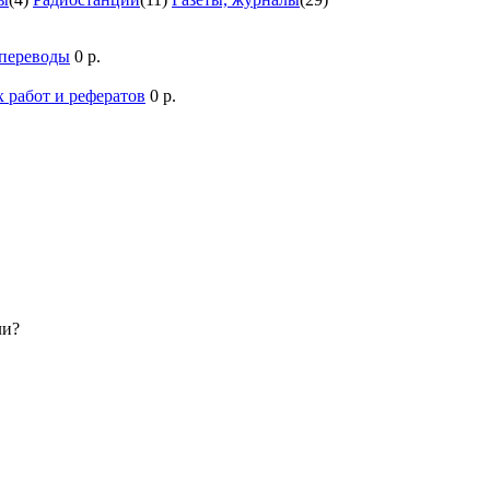
 переводы
0 р.
 работ и рефератов
0 р.
ли?