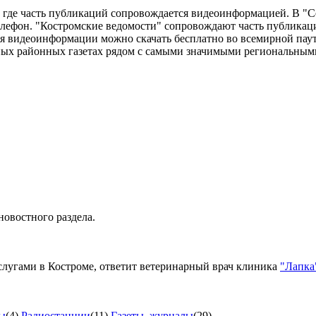
 где часть публикаций сопровождается видеоинформацией. В "С
лефон. "Костромские ведомости" сопровождают часть публикаци
я видеоинформации можно скачать бесплатно во всемирной пау
ных районных газетах рядом с самыми значимыми региональным
новостного раздела.
лугами в Костроме, ответит ветеринарный врач клиника
"Лапка
ы
(4)
Радиостанции
(11)
Газеты, журналы
(29)