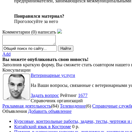
предпринимателей, занимающихся межмуниципальными пе
Понравился материал?
Проголосуйте за него
Комментарии
(
0
)
написать
Add
Вы можете опубликовать свою новость!
Заполнив краткую форму, Вы сможете стать соавтором нашего 
Консультации
Ветеринарные услуги
На Ваши вопросы, связанные с ветеринарными ус
Задать вопрос
Рейтинг
1677
Справочник организаций
Рекламная деятельность
(84)
Телевидение
(6)
Справочные служб
Объявления
Добавить объявление
Курсовые, контрольные работы, задачи, тесты, чертежи и
Китайский язык в Костроме
0 р.
Помощь в написании курсовых, дипломных, контрольных