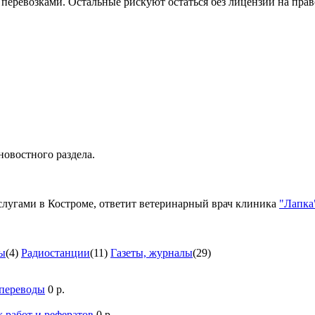
ревозками. Остальные рискуют остаться без лицензии на право
новостного раздела.
лугами в Костроме, ответит ветеринарный врач клиника
"Лапка
ы
(4)
Радиостанции
(11)
Газеты, журналы
(29)
 переводы
0 р.
 работ и рефератов
0 р.