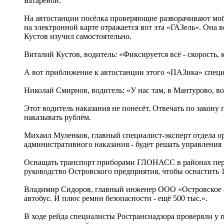
Батаревой.
На автостанции посёлка проверяющие разворачивают м
на электронной карте отражается вот эта «ГАЗель». Она
Кустов изучил самостоятельно.
Виталий Кустов, водитель: «Фиксируется всё - скорость, к
А вот приближение к автостанции этого «ПАЗика» специа
Николай Смирнов, водитель: «У нас там, в Мантурово, во
Этот водитель наказания не понесёт. Отвечать по закону
наказывать рублём.
Михаил Муленков, главный специалист-эксперт отдела о
административного наказания - будет решать управления
Оснащать транспорт приборами ГЛОНАСС в районах перево
руководство Островского предприятия, чтобы оснастить 1
Владимир Сидоров, главный инженер ООО «Островское авт
автобус. И плюс ремни безопасности - ещё 500 тыс.».
В ходе рейда специалисты Ространснадзора проверяли у 