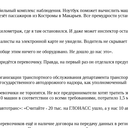
обильный комплекс наблюдения. Ноутбук поможет вычислить м
 везёт пассажиров из Костромы в Макарьев. Все премудрости ус
илометраж, где я там остановился. И даже может инспектор остави
листы на электронной карте не увидели. Водитель не скрывает 
обще этим ничего не оборудовано. Не дошло до нас это».
 придётся перевозчику. Правда, на первый раз он отделался пре
рганизации транспортного обслуживания департамента транспор
 государственного автодорожного надзора, как уполномоченный 
зчики не торопятся. Не все предприниматели хотят тратить зн
0 машин в соответствии со всеми требованиями, потратило 1,5 м
отранс»: «Считайте - 20 тыс. на ГЛОНАСС ушло, а у нас 10 авт
перевозчиков ещё и наличие договора на передачу данных в рег