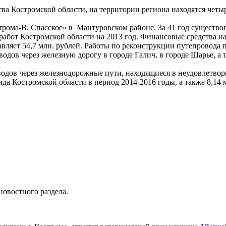
ва Костромской области, на территории региона находятся четы
трома-В. Спасское» в Мантуровском районе. За 41 год существ
работ Костромской области на 2013 год. Финансовые средства 
вляет 54,7 млн. рублей. Работы по реконструкции путепровода п
одов через железную дорогу в городе Галич, в городе Шарье, а 
дов через железнодорожные пути, находящиеся в неудовлетвори
да Костромской области в период 2014-2016 годы, а также 8,14
новостного раздела.