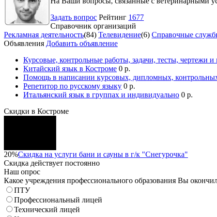
На Ваши вопросы, связанные с ветеринарными ус
Задать вопрос
Рейтинг
1677
Справочник организаций
Рекламная деятельность
(84)
Телевидение
(6)
Справочные служб
Объявления
Добавить объявление
Курсовые, контрольные работы, задачи, тесты, чертежи и
Китайский язык в Костроме
0 р.
Помощь в написании курсовых, дипломных, контрольных
Репетитор по русскому языку
0 р.
Итальянский язык в группах и индивидуально
0 р.
Скидки в Костроме
20%
Скидка на услуги бани и сауны в г/к "Снегурочка"
Скидка
действует постоянно
Наш опрос
Какое учреждения профессионального образования Вы окончи
ПТУ
Профессиональный лицей
Технический лицей