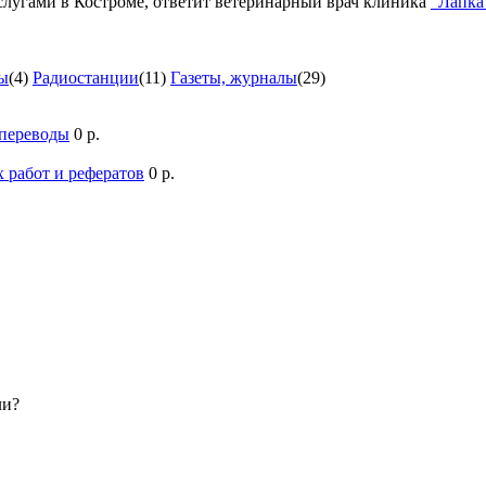
лугами в Костроме, ответит ветеринарный врач клиника
"Лапка
ы
(4)
Радиостанции
(11)
Газеты, журналы
(29)
 переводы
0 р.
 работ и рефератов
0 р.
ли?