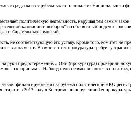
нежные средства из зарубежных источников из Национального фо
существляет политическую деятельность, нарушая тем самым зако
рательной кампании и выборов" и собственный подсчет голосов.
иджа избирательных комиссий.
ть, не соответствующую его уставу. Кроме того, комитет не пр
ится в документе. В связи с этим прокуратура требует устрани
ли на руки предостережение… Они (прокуратура) проверили доку
помощью к юристам… Наблюдатели не вмешиваются в политику, о
обязывает финансируемые из-за рубежа политические НКО регистр
ости, что в 2013 году в Костроме по поручению Генпрокуратуры