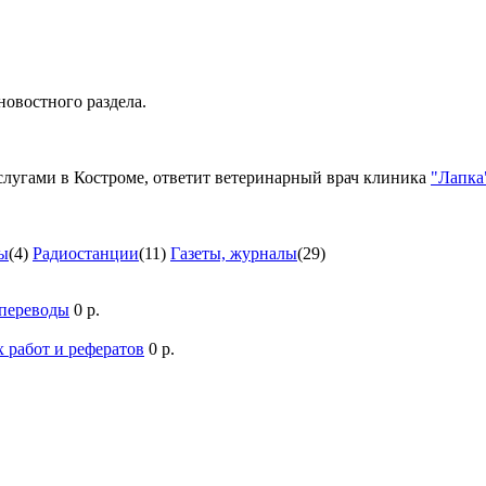
новостного раздела.
лугами в Костроме, ответит ветеринарный врач клиника
"Лапка
ы
(4)
Радиостанции
(11)
Газеты, журналы
(29)
 переводы
0 р.
 работ и рефератов
0 р.