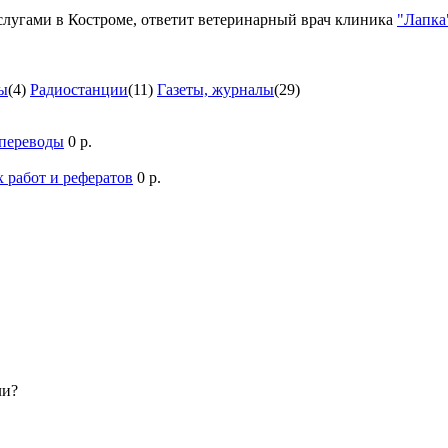
лугами в Костроме, ответит ветеринарный врач клиника
"Лапка
ы
(4)
Радиостанции
(11)
Газеты, журналы
(29)
 переводы
0 р.
 работ и рефератов
0 р.
ли?