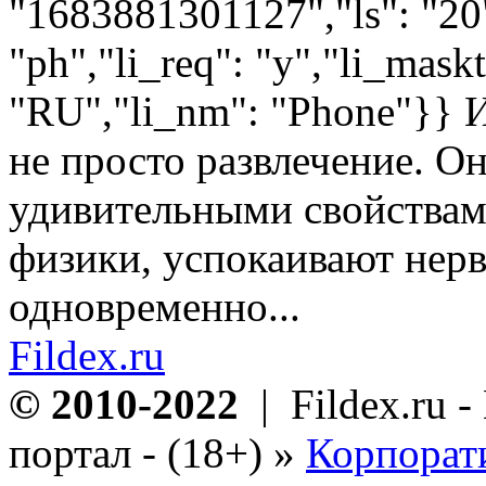
"1683881301127","ls": "20",
"ph","li_req": "y","li_mask
"RU","li_nm": "Phone"}} Иг
не просто развлечение. Он
удивительными свойствам
физики, успокаивают нерв
одновременно...
Fildex.ru
© 2010-2022
| Fildex.ru 
портал - (18+)
»
Корпорат