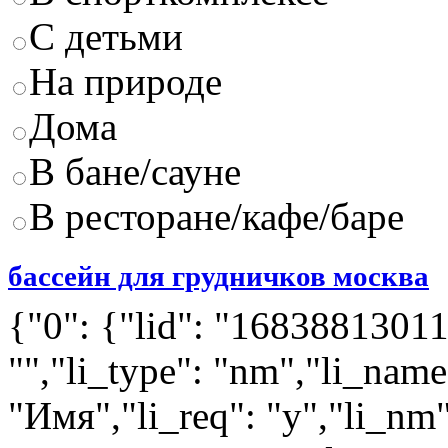
С детьми
На природе
Дома
В бане/сауне
В ресторане/кафе/баре
бассейн для грудничков москва
{"0": {"lid": "168388130112
"","li_type": "nm","li_name
"Имя","li_req": "y","li_nm"