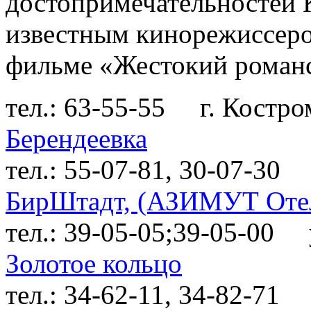
достопримечательностей 
известным кинорежиссер
фильме «Жестокий роман
тел.: 63-55-55
г. Костром
Берендеевка
тел.: 55-07-81, 30-07-30
у
БирШтадт, (АЗИМУТ Отел
тел.: 39-05-05;39-05-00
ул
Золотое кольцо
тел.: 34-62-11, 34-82-71
К