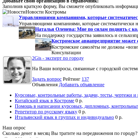
Добавьте свою организацию в справочник!
Заполнив краткую форму, Вы сможете опубликовать информаци
Новости Костромы
Управляющими компаниями, которые систематически
Управляющими компаниями, которые систематически не
Наталья Оленева: Мне по силам поднять с к
На поддержку государства заявилось и сельхозп
Костромское авиапредприятие может 
Костромские самолёты не должны «вози
Консультации
2Gis - эксперт по городу
На Ваши вопросы, связанные с городской систе
Задать вопрос
Рейтинг
137
Объявления
Добавить объявление
Курсовые, контрольные работы, задачи, тесты, чертежи и
Китайский язык в Костроме
0 р.
Помощь в написании курсовых, дипломных, контрольных
Репетитор по русскому языку
0 р.
Итальянский язык в группах и индивидуально
0 р.
Наш опрос
Сколько денег в месяц Вы тратите на передвижения по городу?