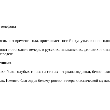
 телефона
исимо от времени года, приглашает гостей окунуться в новогодн
одят новогодние вечера, в русских, итальянских, финских и кит
 предела.
елица»
.
х» бело-голубых тонах: на стенах – зеркала-льдинки, белоснежны
яль. Именно благодаря белому роялю, вечера классической муз