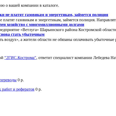
ю о вашей компании в каталоге.
 не платят газовикам и энергетикам, займется полиция
 платят газовикам и энергетикам, займется полиция. Направля
олен хозяйство с многомиллионными долгами
редприятие «Ветлуга» Шарьинского района Костромской области. 
снова стать убыточным
ть воздух», а жители области не обязаны оплачивать убыточны
мой
"2ГИС.Кострома"
, ответит специалист компании Лебедева Н
 переводы
0 р.
 работ и рефератов
0 р.