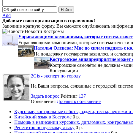
Add
Добавьте свою организацию в справочник!
Заполнив краткую форму, Вы сможете опубликовать информаци
Новости Костромы
Управляющими компаниями, которые систематически
Управляющими компаниями, которые систематически не
Наталья Оленева: Мне по силам поднять с к
На поддержку государства заявилось и сельхозп
Костромское авиапредприятие может 
Костромские самолёты не должны «вози
Консультации
2Gis - эксперт по городу
На Ваши вопросы, связанные с городской систе
Задать вопрос
Рейтинг
137
Объявления
Добавить объявление
Курсовые, контрольные работы, задачи, тесты, чертежи и
Китайский язык в Костроме
0 р.
Помощь в написании курсовых, дипломных, контрольных
Репетитор по русскому языку
0 р.
Итальянский язык в группах и индивидуально
0 р.