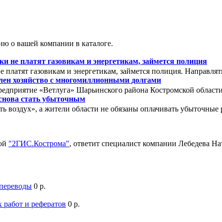
ю о вашей компании в каталоге.
 не платят газовикам и энергетикам, займется полиция
 платят газовикам и энергетикам, займется полиция. Направля
олен хозяйство с многомиллионными долгами
редприятие «Ветлуга» Шарьинского района Костромской области. 
снова стать убыточным
ть воздух», а жители области не обязаны оплачивать убыточны
мой
"2ГИС.Кострома"
, ответит специалист компании Лебедева Н
 переводы
0 р.
 работ и рефератов
0 р.