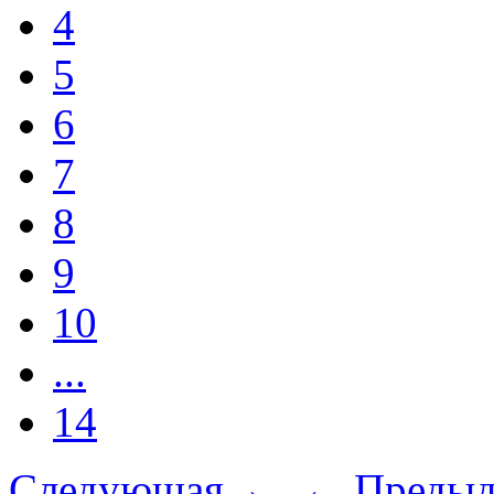
4
5
6
7
8
9
10
...
14
Следующая→
← Предыд