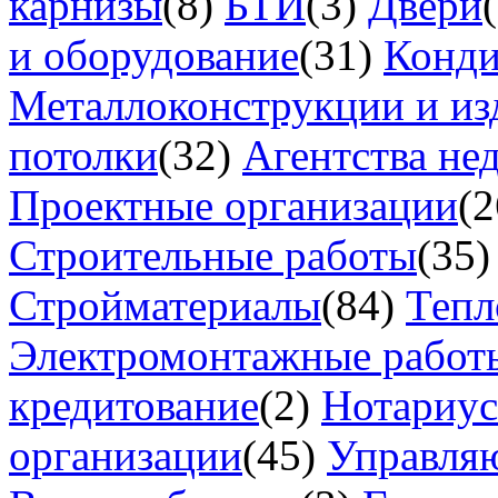
карнизы
(8)
БТИ
(3)
Двери
и оборудование
(31)
Конд
Металлоконструкции и из
потолки
(32)
Агентства не
Проектные организации
(2
Строительные работы
(35)
Стройматериалы
(84)
Тепл
Электромонтажные работ
кредитование
(2)
Нотариу
организации
(45)
Управля